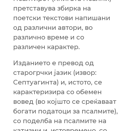
претставува збирка на
поетски текстови напишани
од различни автори, во
различно време и со
различен карактер.
Изданието е превод од
старогрчки јазик (извор:
Септуагинта) и, истото, се
карактеризира со обемен
вовед (во којшто се среќаваат
богати податоци за псалмите),
со поделба на псалмите на
катизми и, истовремено, со