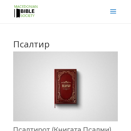
Псалтир
Псалтирот (Книгата Псалми)